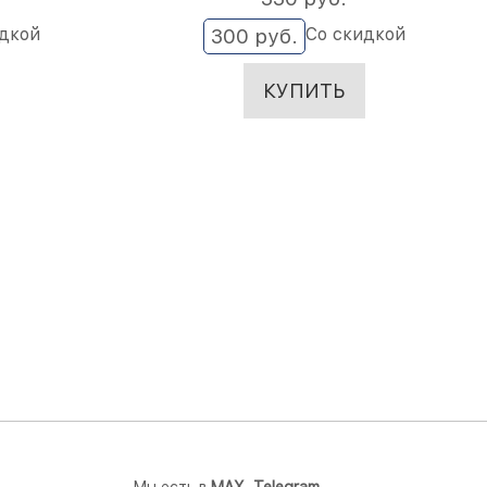
идкой
Со скидкой
300
 руб.
КУПИТЬ
Мы есть в
M
AX,
Telegram