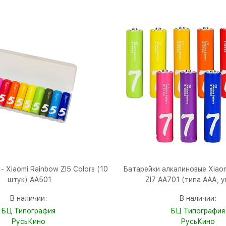
- Xiaomi Rainbow ZI5 Colors (10
Батарейки алкалиновые Xiaom
штук) AA501
ZI7 AA701 (типа AAА, у
В наличии:
В наличии:
БЦ Типография
БЦ Типография
РусьКино
РусьКино