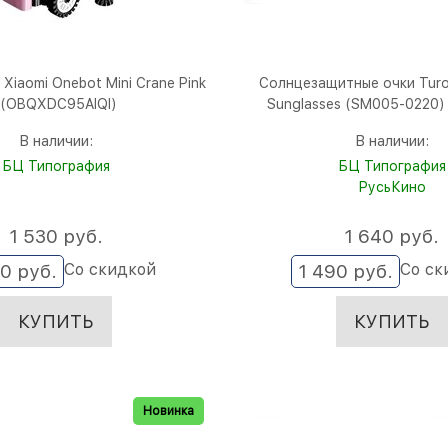
Xiaomi Onebot Mini Crane Pink
Солнцезащитные очки Turok
(OBQXDC95AIQI)
Sunglasses (SM005-0220)
В наличии:
В наличии:
БЦ Типография
БЦ Типография
РусьКино
1 530
 руб.
1 640
 руб.
Со скидкой
Со ск
90
 руб.
1 490
 руб.
КУПИТЬ
КУПИТЬ
Новинка