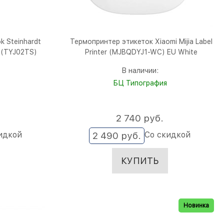
 Steinhardt
Термопринтер этикеток Xiaomi Mijia Label
 (TYJ02TS)
Printer (MJBQDYJ1-WC) EU White
В наличии:
БЦ Типография
2 740
 руб.
идкой
Со скидкой
2 490
 руб.
КУПИТЬ
Новинка