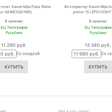
олет Xiaomi Mijia Pulse Water
Фотопринтер Xiaomi Mijia In
un (MJMCSQ01MS)
printer 1S (ZPDYJ03HT
В наличии:
В наличии:
БЦ Типография
БЦ Типография
РусьКино
РусьКино
11 290
 руб.
13 340
 руб.
90
 руб.
11 990
 руб.
Со скидкой
Со с
КУПИТЬ
КУПИТЬ
нет
Мы в соц сетях