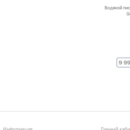
Водяной пист
G
9 9
Информация
Личный каби