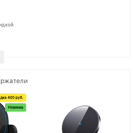
идкой
ержатели
дка 400 руб.
Новинка