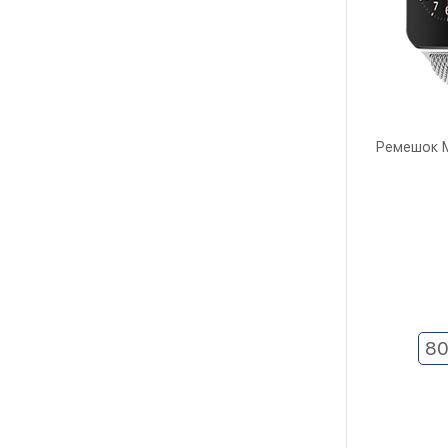
Ремешок M
8