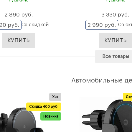
РусьКино
РусьКино
2 890
 руб.
3 330
 руб.
590
 руб.
2 990
 руб.
Со скидкой
Со ск
КУПИТЬ
КУПИТЬ
Все товары
Автомобильные д
Хит
Ски
Скидка 400 руб.
Новинка