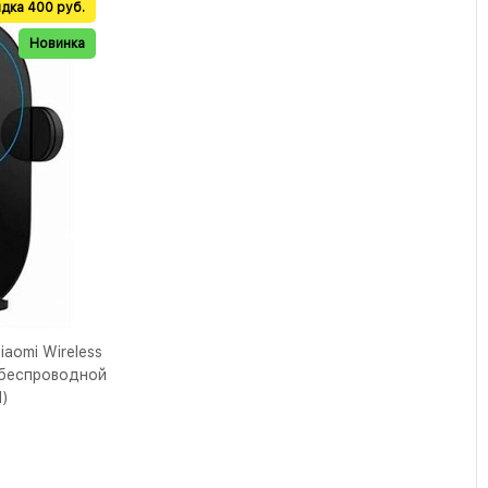
дка 400 руб.
Новинка
aomi Wireless
 беcпроводной
)