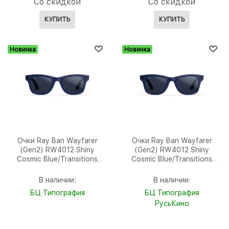
Со скидкой
Со скидкой
КУПИТЬ
КУПИТЬ
Новинка
Новинка
Очки Ray Ban Wayfarer
Очки Ray Ban Wayfarer
(Gen2) RW4012 Shiny
(Gen2) RW4012 Shiny
Cosmic Blue/Transitions
Cosmic Blue/Transitions
Sapphire 150-50 mm
Sapphire 155-53 mm
(6628MF50)
(6628MF53)
В наличии:
В наличии:
БЦ Типография
БЦ Типография
РусьКино