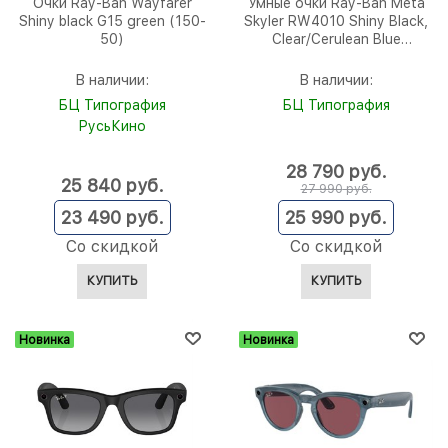
Очки Ray-Ban Wayfarer
Умные очки Ray-Ban Meta
Shiny black G15 green (150-
Skyler RW4010 Shiny Black,
50)
Clear/Cerulean Blue
Transitions (150-52)
В наличии:
В наличии:
БЦ Типография
БЦ Типография
РусьКино
28 790
 руб.
25 840
 руб.
27 990
 руб.
23 490
 руб.
25 990
 руб.
Со скидкой
Со скидкой
КУПИТЬ
КУПИТЬ
Новинка
Новинка