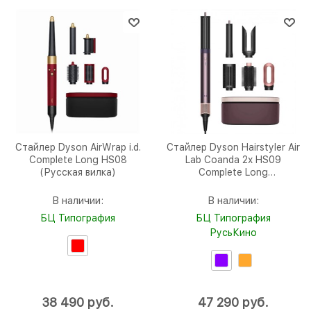
Стайлер Dyson AirWrap i.d.
Стайлер Dyson Hairstyler Air
Complete Long HS08
Lab Coanda 2x HS09
(Русская вилка)
Complete Long
Straight+Wavy (2025)
В наличии:
В наличии:
БЦ Типография
БЦ Типография
РусьКино
38 490
 руб.
47 290
 руб.