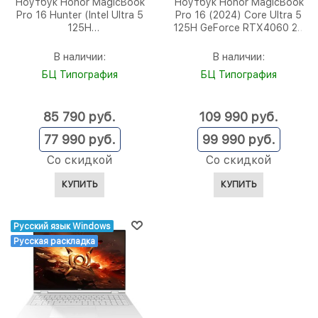
Ноутбук Honor MagicBook
Ноутбук Honor MagicBook
Pro 16 Hunter (Intel Ultra 5
Pro 16 (2024) Core Ultra 5
125H
125H GeForce RTX4060 24
4500MHz/16"/3072x1920/24
ГБ, 1 ТБ SSD (5301AJYK)
Gb/1024Gb/Intel Arc
В наличии:
В наличии:
Graphics/Windows 11 Home)
БЦ Типография
БЦ Типография
(5301AJBN)
85 790
 руб.
109 990
 руб.
77 990
 руб.
99 990
 руб.
Со скидкой
Со скидкой
КУПИТЬ
КУПИТЬ
Русский язык Windows
Русская раскладка