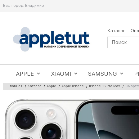
Ваш город:
Владимир
Каталог
Опл
APPLE
XIAOMI
SAMSUNG
P
Главная
/
Каталог
/
Apple
/
Apple iPhone
/
iPhone 16 Pro Max
/
Смартфо