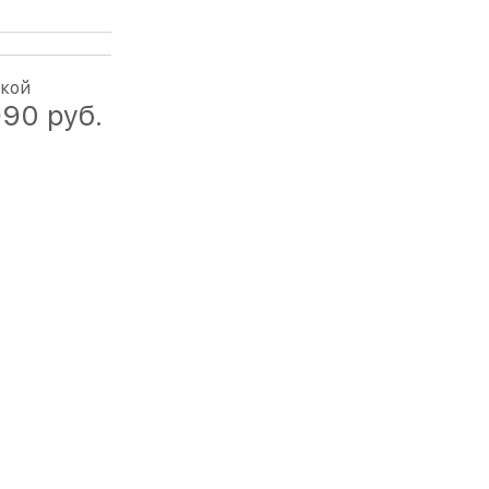
дкой
990
 руб.