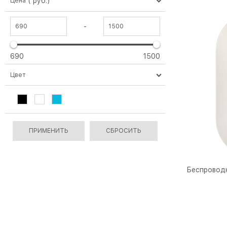
( руб.)
Цена
-
690
1500
Цвет
Беспроводн