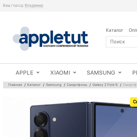
Ваш город:
Владимир
Каталог
Опл
APPLE
XIAOMI
SAMSUNG
P
Главная
/
Каталог
/
Samsung
/
Смартфоны
/
Galaxy Z Fold 6
/
Смартфо
С