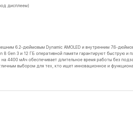
под дисплеем)
внешним 6.2-дюймовым Dynamic AMOLED и внутренним 7.6-дюйм
 8 Gen 3 и 12 ГБ оперативной памяти гарантируют быструю и п
 на 4400 мАч обеспечивает длительное время работы без подза
тличным выбором для тех, кто ищет инновационное и функциона