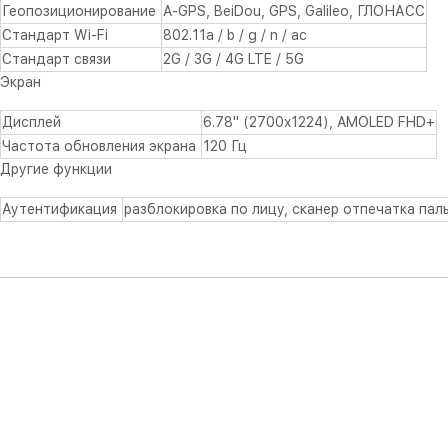
Геопозиционирование
A-GPS, BeiDou, GPS, Galileo, ГЛОНАСС
Стандарт Wi-Fi
802.11a / b / g / n / ac
Стандарт связи
2G / 3G / 4G LTE / 5G
Экран
Дисплей
6.78" (2700x1224), AMOLED FHD+
Частота обновления экрана
120 Гц
Другие функции
Аутентификация
разблокировка по лицу, сканер отпечатка пал