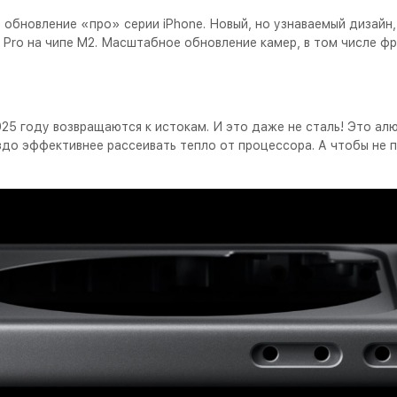
ое обновление «про» серии iPhone. Новый, но узнаваемый диза
 Pro на чипе M2. Масштабное обновление камер, в том числе фр
025 году возвращаются к истокам. И это даже не сталь! Это ал
аздо эффективнее рассеивать тепло от процессора. А чтобы не 