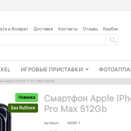
ата и Возврат
Доставка
Контакты
Отзывы
Кешбэк
IXEL
ИГРОВЫЕ ПРИСТАВКИ
ФОТОАППА
н Apple iPhone 17 Pro Max 512Gb
Смартфон Apple iPh
Новинка
Pro Max 512Gb
Без RuStore
Артикул:
6688-1