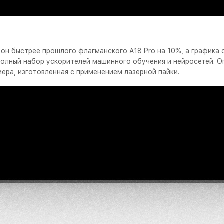
он быстрее прошлого флагманского A18 Pro на 10%, а графика ст
 полный набор ускорителей машинного обучения и нейросетей. О
мера, изготовленная с применением лазерной пайки.