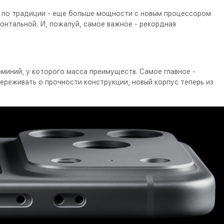
йн, по традиции - еще больше мощности с новым процессором
онтальной. И, пожалуй, самое важное - рекордная
юминий, у которого масса преимуществ. Самое главное -
переживать о прочности конструкции, новый корпус теперь из