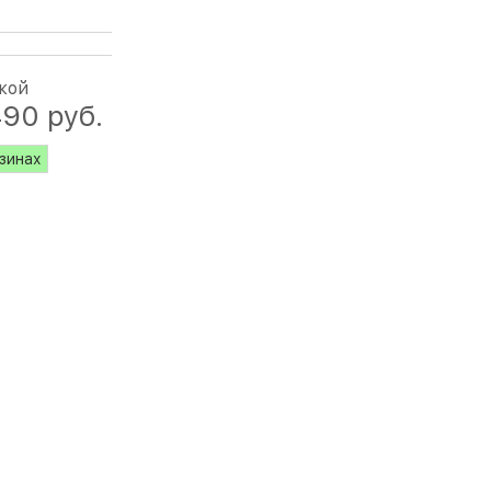
кой
490
 руб.
азинах