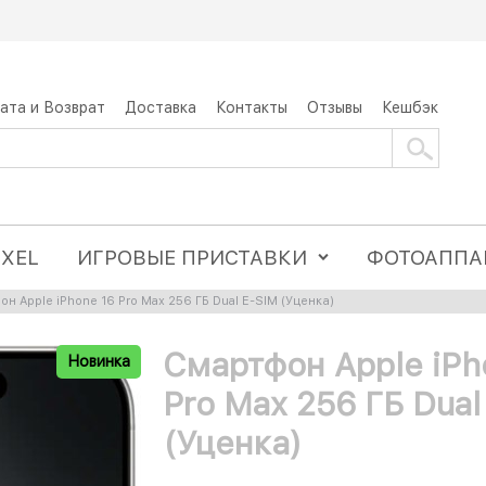
ата и Возврат
Доставка
Контакты
Отзывы
Кешбэк
IXEL
ИГРОВЫЕ ПРИСТАВКИ
ФОТОАППА
н Apple iPhone 16 Pro Max 256 ГБ Dual E-SIM (Уценка)
Смартфон Apple iPh
Новинка
Pro Max 256 ГБ Dual
(Уценка)