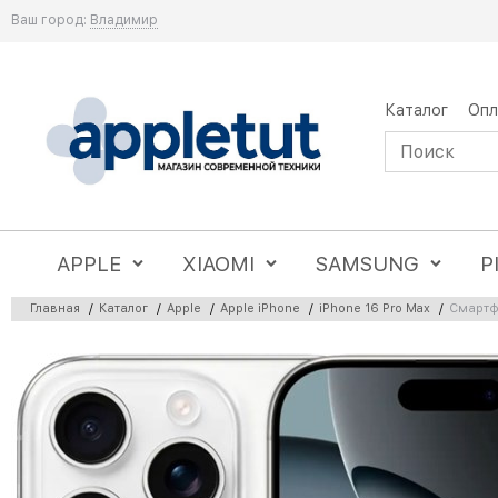
Ваш город:
Владимир
Каталог
Опл
APPLE
XIAOMI
SAMSUNG
P
Главная
/
Каталог
/
Apple
/
Apple iPhone
/
iPhone 16 Pro Max
/
Смартфо