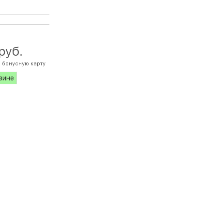
 руб.
 бонусную карту
азине