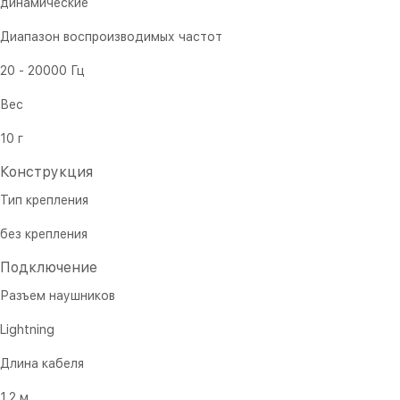
динамические
Диапазон воспроизводимых частот
20 - 20000 Гц
Вес
10 г
Конструкция
Тип крепления
без крепления
Подключение
Разъем наушников
Lightning
Длина кабеля
1.2 м