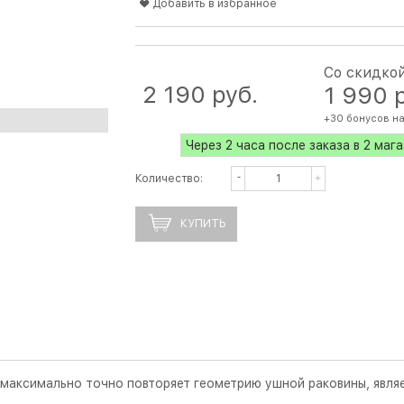
Добавить в избранное
Со скидко
2 190
 руб.
1 990
 
+30 бонусов на
Через 2 часа после заказа в 2 маг
Количество:
КУПИТЬ
я максимально точно повторяет геометрию ушной раковины, явл