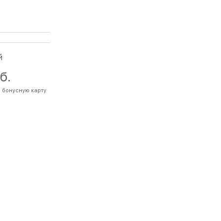
й
б.
а бонусную карту