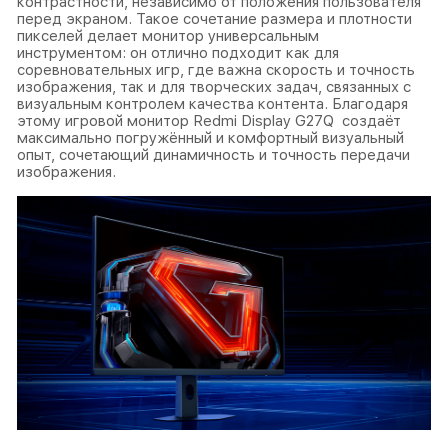
контрастности, независимо от положения пользователя
перед экраном. Такое сочетание размера и плотности
пикселей делает монитор универсальным
инструментом: он отлично подходит как для
соревновательных игр, где важна скорость и точность
изображения, так и для творческих задач, связанных с
визуальным контролем качества контента. Благодаря
этому игровой монитор Redmi Display G27Q создаёт
максимально погружённый и комфортный визуальный
опыт, сочетающий динамичность и точность передачи
изображения.