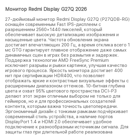
Монитор Redmi Display G27Q 2026
27-дюймовый монитор Redmi Display G27Q (P27QDB-RG)
оснащён современным Fast IPS-дисплеем с
разрешением 2560×1440 пикселей, который
обеспечивает высокую детализацию изображения и
насыщенные цвета. Частота обновления экрана
достигает впечатляющих 200 Гц, а время отклика всего 1
мс GTG гарантирует плавное отображение даже самых
динамичных сцен в играх без размытия и задержек.
Поддержка технологии AMD FreeSync Premium
исключает разрывы и рывки картинки, улучшая качество
игрового процесса. Яркость монитора достигает 400
нит при сертификации HDR400, что позволяет
отображать яркие и контрастные визуальные эффекты с
расширенным диапазоном оттенков. 10-битная глубина
цвета и охват 95% цветового пространства DCI-P3
делают этот экран отличным выбором не только для
геймеров, но и для профессиональных создателей
контента, которым важна точность цветопередачи.
Эргономичный дизайн с тонкими рамками подчёркивает
современный стиль устройства, а наличие портов
DisplayPort 1.4 и HDMI 2.0 обеспечивает удобное
подключение к разнообразным источникам сигнала. Для
защиты глаз при длительной работе реализована