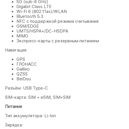
5G (sub‑6 GHz)
Gigabit Class LTE
Wi‑Fi 6 (802.11ax)/WLAN
Bluetooth 5.3
NFC с поддержкой режима считывания
GSM/EDGE
UMTS/​HSPA+/​DC-HSDPA
MIMO
Экспресс‑карты с резервным питанием
Навигация:
GPS
ГЛОНАСС
Galileo
QZSS
BeiDou
Разъём: USB Type-C
SIM-карта: SIM + eSIM, SIM+SIM
Питание
Тип аккумулятора: Li-Ion
Зарядка: