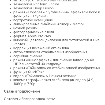
автофокус с технологией Focus Pixels
технология Photonic Engine
технология Deep Fusion
режим «Портрет» с улучшенным эффектом боке и
функцией «Глубина»
портретное освещение
анимированные смайлики Animoji и Memoji
ночной режим
фотографические стили
формат Apple ProRAW
широкий цветовой диапазон для фотографий и Live
Photos
коррекция искажений объектива
автоматическая стабилизация изображения
серийная съëмка
режим «Киноэффект» для съёмки видео до 4K
HDR с частотой 30 кадров/с
режим «Таймлапс» со стабилизацией изображения
функция QuickTake
видео «Таймлапс» в Ночном режиме
кинематографическая стабилизация видео (4K,
1080p и 720p)
Связь и подключение
Сотовая и беспроводная сеть: