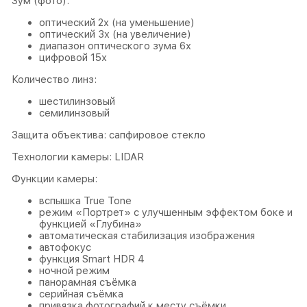
Зум (фото):
оптический 2x (на уменьшение)
оптический 3x (на увеличение)
диапазон оптического зума 6x
цифровой 15x
Количество линз:
шестилинзовый
семилинзовый
Защита объектива: сапфировое стекло
Технологии камеры: LIDAR
Функции камеры:
вспышка True Tone
режим «Портрет» с улучшенным эффектом боке и
функцией «Глубина»
автоматическая стабилизация изображения
автофокус
функция Smart HDR 4
ночной режим
панорамная съёмка
серийная съëмка
привязка фотографий к месту съёмки