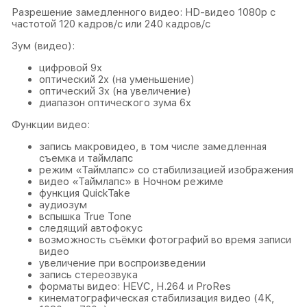
Разрешение замедленного видео: HD-видео 1080р c
частотой 120 кадров/ с или 240 кадров/ с
Зум (видео):
цифровой 9х
оптический 2x (на уменьшение)
оптический 3x (на увеличение)
диапазон оптического зума 6x
Функции видео:
запись макровидео, в том числе замедленная
съемка и таймлапс
режим «Таймлапс» со стабилизацией изображения
видео «Таймлапс» в Ночном режиме
функция QuickTake
аудиозум
вспышка True Tone
следящий автофокус
возможность съёмки фотографий во время записи
видео
увеличение при воспроизведении
запись стереозвука
форматы видео: HEVC, H.264 и ProRes
кинематографическая стабилизация видео (4K,