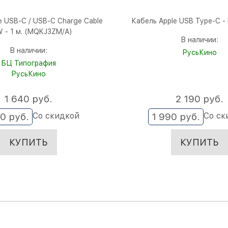
e USB-C / USB-C Charge Cable
Кабель Apple USB Type-C - 
 - 1 м. (MQKJ3ZM/A)
В наличии:
В наличии:
РусьКино
БЦ Типография
РусьКино
1 640
 руб.
2 190
 руб.
Со скидкой
Со ск
90
 руб.
1 990
 руб.
КУПИТЬ
КУПИТЬ