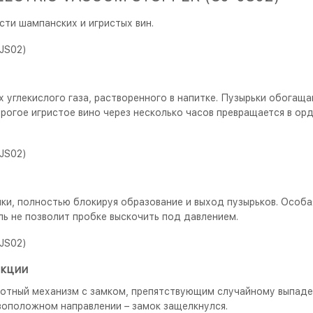
ти шампанских и игристых вин.
 углекислого газа, растворенного в напитке. Пузырьки обогаща
огое игристое вино через несколько часов превращается в ор
ки, полностью блокируя образование и выход пузырьков. Особа
ь не позволит пробке выскочить под давлением.
укции
ротный механизм с замком, препятствующим случайному выпаде
воположном направлении – замок защелкнулся.