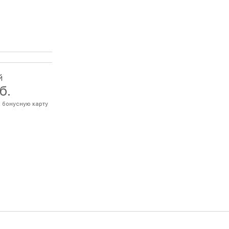
й
б.
а бонусную карту