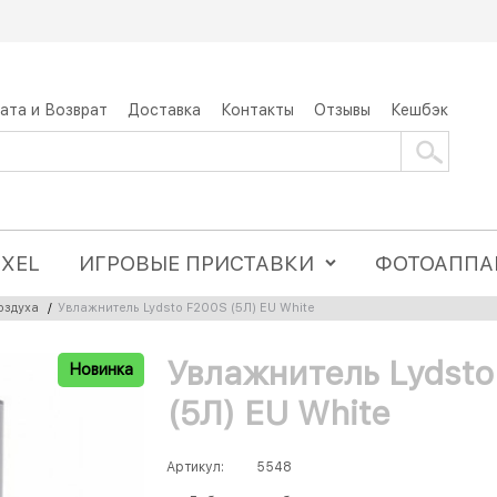
ата и Возврат
Доставка
Контакты
Отзывы
Кешбэк
IXEL
ИГРОВЫЕ ПРИСТАВКИ
ФОТОАППА
оздуха
/
Увлажнитель Lydsto F200S (5Л) EU White
Увлажнитель Lydsto
Новинка
(5Л) EU White
Артикул:
5548