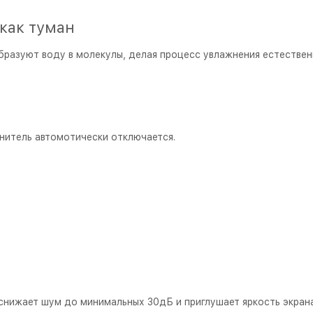
как туман
бразуют воду в молекулы, делая процесс увлажнения естестве
жнитель автомотически отключается.
 снижает шум до минимальных 30дБ и приглушает яркость экрана