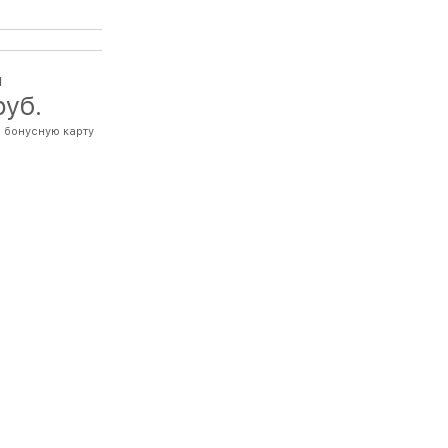
й
руб.
 бонусную карту