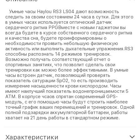
Умные часы Haylou RS3 LS04 дают возможность
следить за своим состоянием 24 часа в сутки. Для этого
в умных часах используется оптический датчик
сердечного ритма PPGВместе с новым гаджетом вы
всегда будете в курсе собственного сердечного ритма
и качества сна, будете проинформированы о
необходимости проявить небольшую физическую
активность или выполнить дыхательные упражнения.RS3
способны распознать 14 режимов тренировок.
Возможно получать соответствующий отчет о
спортивных занятиях, что позволит сделать свои
тренировки как можно более эффективными. В умные
часы встроен датчик, позволяющий проверять
показатель сатурации SpO2, то есть производить
измерение насыщенности крови кислородом. Часы
имеют наилучший показатель водонепроницаемости 5
ATM. В корпусе чсаов спрятан современный GPS-
модуль, с его помощью часы будут строить наиболее
точный график ваших перемещений и тренировок. Одной
полной подзарядки аккумуляторной баттареи, работы
хватает на 21 день работы в стандартном режиме.
Характеристики