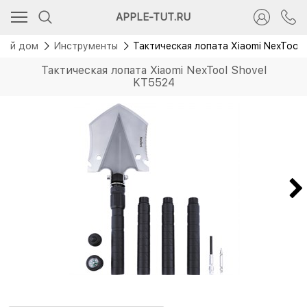
APPLE-TUT.RU
ный дом
Инструменты
Тактическая лопата Xiaomi NexTool
Тактическая лопата Xiaomi NexTool Shovel
KT5524