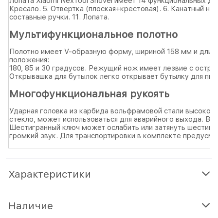
Лопата Xiaomi NexTool Shovel имеет 14 функциональных дета
Кресало. 5. Отвертка (плоская+крестовая). 6. Канатный нож.
составные ручки. 11. Лопата.
Мультифункциональное полотно
Полотно имеет V-образную форму, шириной 158 мм и длино
положения:
180, 85 и 30 градусов. Режущий нож имеет лезвие с остры
Открывашка для бутылок легко открывает бутылку для пив
Многофункциональная рукоять
Ударная головка из карбида вольфрамовой стали высокой
стекло, может использоваться для аварийного выхода. В р
Шестигранный ключ может ослабить или затянуть шестигран
громкий звук. Для транспортировки в комплекте предусмо
Характеристики
Наличие