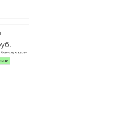
й
руб.
 бонусную карту
азине