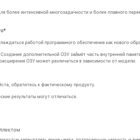
ля более интенсивной многозадачности и более плавного пере
го*
лаждаться работой программного обеспечения как нового обра
У. Создание дополнительной ОЗУ займёт часть внутренней памя
расширения ОЗУ может различаться в зависимости от модели.
йста, обратитесь к фактическому продукту.
кие результаты могут отличаться.
ллектом
егкостью запечатлеть яркие цвета, потрясающую четкость и ди