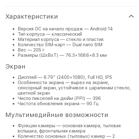
Характеристики
Версия ОС на начало продаж — Android 14
Тип корпуса — классический
Материал корпуса — стекло и пластик
Количество SIM-карт — Dual nano SIM
Вес — 205 г
Размеры (ШxВxТ) — 76.3×168.6×8.3 мм
Экран
Дисплей — 6.79″ (2400×1080), Full HD, IPS
Особенности экрана — вырез на экране,
сенсорный экран, устойчивое к царапинам стекло,
цветной экран
Число пикселей на дюйм (PPI) — 396
Частота обновления экрана — 90 Гц
Мультимедийные возможности
Функции камеры — основная камера, тыловая
вспышка, фронтальная камера
Количество основных (тыловых) камер — 2