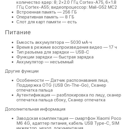
количество ядер: 8; 2×2.0 ГГц Cortex-A75, 6×1.8
ГГц Cortex-A55; видеопроцессор: Mali-G52 MC2
Встроенная память — 256 ГБ
Оперативная память — 8 ГБ
Слот для карт памяти — есть
Питание
Емкость аккумулятора — 5030 мА⋅ч
Время в режиме воспроизведения видео — 17 ч
Тип разъема для зарядки — USB-C
Функции зарядки — быстрая зарядка
Аккумулятор — несъемный
Другие функции
Особенности — Датчик распознавания лица,
Поддержка OTG (USB On-The-Go), Сканер
отпечатка пальца
Аутентификация — разблокировка по лицу, сканер
отпечатка пальца сбоку, Сканер отпечатка
Дополнительная информация
Заводская комплектация — смартфон Xiaomi Poco
M6 4G, адаптер питания, кабель USB Type-C, SIM
инжектор, чехол, документация