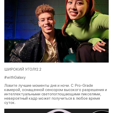
ШИРОКИЙ УГОЛf2.2
#withGalaxy
Ловите лучшие моменты дня и ночи. С Pro-Grade
камерой, оснащенной сенсором высокого разрешения и
интеллектуальными светопоглощающими пикселями,
невероятный кадр может получиться в любое время
суток.