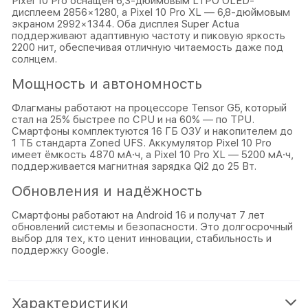
Pixel 10 Pro оснащён 6,3-дюймовым LTPO OLED-
дисплеем 2856×1280, а Pixel 10 Pro XL — 6,8-дюймовым
экраном 2992×1344. Оба дисплея Super Actua
поддерживают адаптивную частоту и пиковую яркость
2200 нит, обеспечивая отличную читаемость даже под
солнцем.
Мощность и автономность
Флагманы работают на процессоре Tensor G5, который
стал на 25% быстрее по CPU и на 60% — по TPU.
Смартфоны комплектуются 16 ГБ ОЗУ и накопителем до
1 ТБ стандарта Zoned UFS. Аккумулятор Pixel 10 Pro
имеет ёмкость 4870 мА·ч, а Pixel 10 Pro XL — 5200 мА·ч,
поддерживается магнитная зарядка Qi2 до 25 Вт.
Обновления и надёжность
Смартфоны работают на Android 16 и получат 7 лет
обновлений системы и безопасности. Это долгосрочный
выбор для тех, кто ценит инновации, стабильность и
поддержку Google.
Характеристики