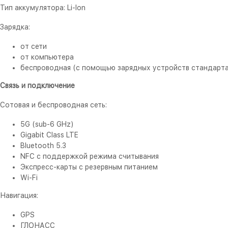
Тип аккумулятора: Li-Ion
Зарядка:
от сети
от компьютера
беспроводная (с помощью зарядных устройств стандарта
Связь и подключение
Сотовая и беспроводная сеть:
5G (sub‑6 GHz)
Gigabit Class LTE
Bluetooth 5.3
NFC с поддержкой режима считывания
Экспресс‑карты с резервным питанием
Wi-Fi
Навигация:
GPS
ГЛОНАСС