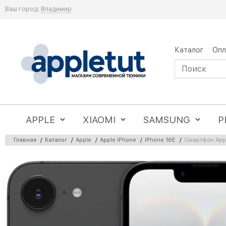
Ваш город:
Владимир
Каталог
Опл
APPLE
XIAOMI
SAMSUNG
P
Главная
/
Каталог
/
Apple
/
Apple iPhone
/
iPhone 16E
/
Смартфон Appl