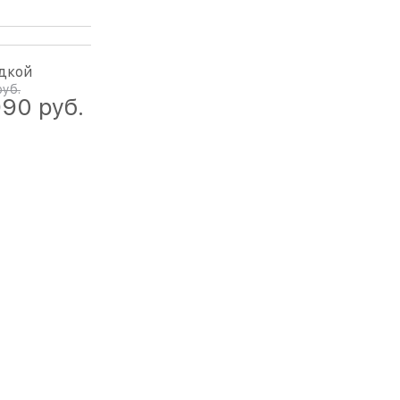
дкой
руб.
990
 руб.