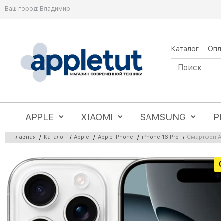
Ваш город:
Владимир
Каталог
Опл
APPLE
XIAOMI
SAMSUNG
P
Главная
/
Каталог
/
Apple
/
Apple iPhone
/
iPhone 16 Pro
/
Смартфон Ap