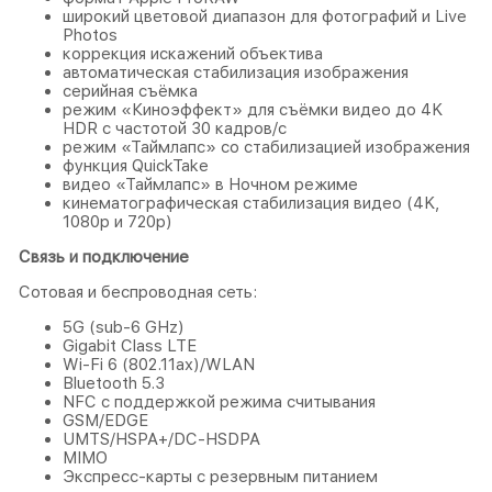
широкий цветовой диапазон для фотографий и Live
Photos
коррекция искажений объектива
автоматическая стабилизация изображения
серийная съëмка
режим «Киноэффект» для съёмки видео до 4K
HDR с частотой 30 кадров/с
режим «Таймлапс» со стабилизацией изображения
функция QuickTake
видео «Таймлапс» в Ночном режиме
кинематографическая стабилизация видео (4K,
1080p и 720p)
Связь и подключение
Сотовая и беспроводная сеть:
5G (sub‑6 GHz)
Gigabit Class LTE
Wi‑Fi 6 (802.11ax)/WLAN
Bluetooth 5.3
NFC с поддержкой режима считывания
GSM/EDGE
UMTS/​HSPA+/​DC-HSDPA
MIMO
Экспресс‑карты с резервным питанием