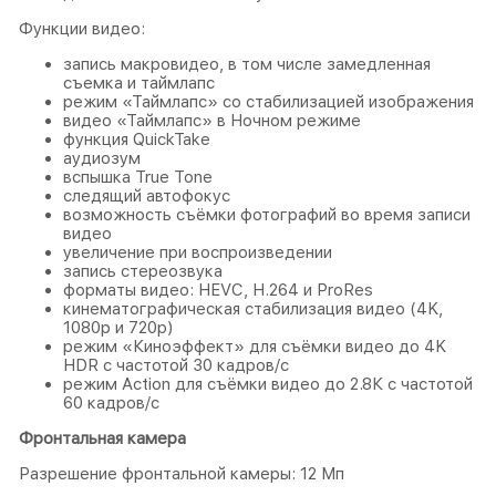
Функции видео:
запись макровидео, в том числе замедленная
съемка и таймлапс
режим «Таймлапс» со стабилизацией изображения
видео «Таймлапс» в Ночном режиме
функция QuickTake
аудиозум
вспышка True Tone
следящий автофокус
возможность съёмки фотографий во время записи
видео
увеличение при воспроизведении
запись стереозвука
форматы видео: HEVC, H.264 и ProRes
кинематографическая стабилизация видео (4K,
1080p и 720p)
режим «Киноэффект» для съёмки видео до 4K
HDR с частотой 30 кадров/с
режим Action для съёмки видео до 2.8К с частотой
60 кадров/с
Фронтальная камера
Разрешение фронтальной камеры: 12 Мп