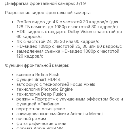
Диафрагма фронтальной камеры: ƒ/1.9
Разрешение видео фронтальной камеры:
ProRes видео до 4K с частотой 30 кадров/с (для
128 ГБ памяти: до 1080p с частотой 30 кадров/с)
HDR‑видео в стандарте Dolby Vision с частотой до
60 кадров/с
4K с частотой 24, 25 30 или 60 кадров/с
HD-видео 1080p с частотой 25, 30 или 60 кадров/с
замедленная съемка HD-видео 1080p с частотой
120 кадров/с
Функции фронтальной камеры:
вспышка Retina Flash
функция Smart HDR 4
автофокус с технологией Focus Pixels
технология Photonic Engine
технология Deep Fusion
режим «Портрет» с улучшенным эффектом боке и
функцией «Глубина»
портретное освещение
анимированные смайлики Animoji и Memoji
ночной режим
фотографические стили
формат Apple ProRAW