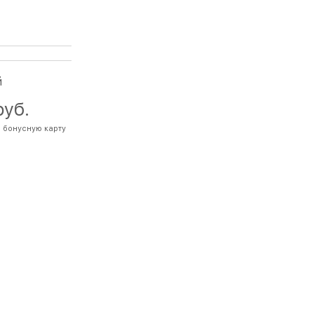
й
руб.
 бонусную карту