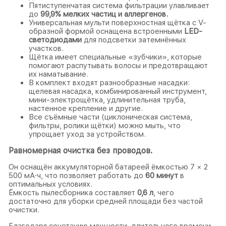
Пятиступенчатая система фильтрации улавливает
до
99,9% мелких частиц и аллергенов.
Универсальная мульти поверхностная щётка с V-
образной формой оснащена встроенными
LED-
светодиодами
для подсветки затемнённых
участков.
Щётка имеет специальные «зубчики», которые
помогают распутывать волосы и предотвращают
их наматывание.
В комплект входят разнообразные насадки:
щелевая насадка, комбинированный инструмент,
мини-электрощётка, удлинительная труба,
настенное крепление и другие.
Все съёмные части (циклоническая система,
фильтры, ролики щётки) можно мыть, что
упрощает уход за устройством.
Равномерная очистка без проводов.
Он оснащён аккумуляторной батареей ёмкостью 7 × 2
500 мА·ч, что позволяет работать до
60 минут
в
оптимальных условиях.
Ёмкость пылесборника составляет
0,6 л
, чего
достаточно для уборки средней площади без частой
очистки.
Благодаря сочетанию мощности, длительного времени