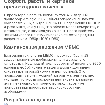
Скорость работы и картинка
превосходного качества
В проекторе Xiaomi 2S используется 4-х ядерный
процессор Amlogic T982. Объём оперативной памяти
составляет 2 ГБ, внутренней 16 ГБ. Разрешение Full HD в
4 раза выше, чем у FHD, что обеспечивает невероятную
детализацию, оживляющую контент. Наслаждайтесь
четкими изображениями высокой четкости с родным
разрешением 1080p (1920x1080).
Компенсация движения MEMC
Благодаря технологии MEMC, проектор Xiaomi 2S
выдает красочные изображения для домашнего
кинотеатра. Наслаждайтесь невероятной яркостью 3600
единиц в любой комнате вашего дома - домашнем
кинотеатре, игровой комнате или гостиной. Это
происходит за счет, мощный алгоритма, значительно
улучшает точность распознавания экрана, реализует
интеллектуальную и точную вставку кадра и не
пригорает при просмотре высокоскоростных
изображений.
Разработано для игр