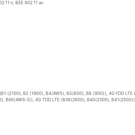
02.11 n, IEEE 802.11 ac
(2100), B2 (1900), B4(AWS), B5(850), B8 (900)), 4G FDD LTE (
0), B66(AWS-3)), 4G TDD LTE (B38(2600), B40(2300), B41(2500))