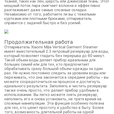
тканей, таких как лен, шерсть или джинсовая ткань. Этот
мощный поток пара смягчает волокна и эффективно
разглаживает даже самые сложные складки.
Независимо от того, работаете ли вы с тяжелыми
куртками или плотными брюками, отпариватель
справится с задачей быстро и без усилий.
Продолжительная работа
Отпариватель Xiaomi Mijia Vertical Garment Steamer
имеет вместительный 2.3 литровый резервуар для воды,
который позволяет гладить без перерыва до 60 минут.
Такой объем воды делает прибор идеальным для
больших семей или для тех, кто предпочитает
обрабатывать сразу большой объем одежды за один
раз. Не нужно постоянно следить за уровнем воды или
переживать, что она закончится в середине работы – вы
можете сосредоточиться на процессе и достигнуть
идеального результата. Заполнять и чистить резервуар
также очень просто, что делает прибор удобным в
использовании. Вы легко можете снять резервуар,
наполнить его и снова установить, не тратя время на
сложные манипуляции. Эта функция особенно полезна
для тех, кто ценит простоту и удобство в быту. Более
того, возможность длительной работы на одной