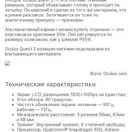
Ободок Oculus Quest 2 — это плотный тканевый
ремешок, который обхватывает голову и проходит по
затылку. Он широкий и сделан из того же материала, что
и ремни рюкзаков. Затягивается он тоже по
аналогичному принципу — пряжками.
Альтернативный вариант можно купить отдельно — это
пластиковое крепление Elite. Оно регулируется по
размеру колесиком, как у шлемов PSVR.
Oculus Quest 2 оснащен мягкими подкладками из
впитывающего материала.
Фото: Oculus.com
Технические характеристики
Экран: LCD, разрешение 1832×1920px на один глаз;
Угол обзора: 90 градусов;
Частота обновления экрана: нативная — 90Гц,
рабочая — 72Гц;
Межзрачковое расстояние: 3 режима 58мм, 63мм
и 68 мм;
Трекинг: Внутренний трекинг, 6 степеней свободы;
Процессор: Qualcomm® Snapdragon XR2, Adreno