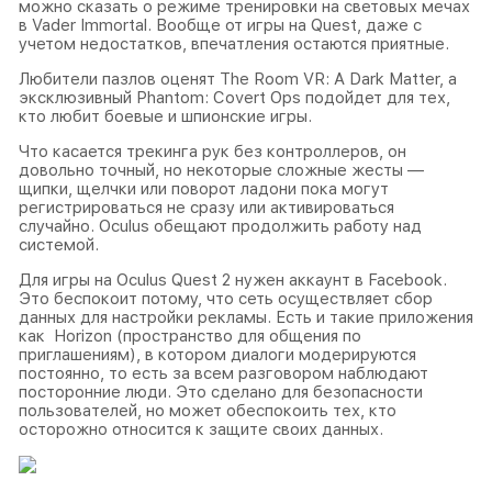
можно сказать о режиме тренировки на световых мечах
в Vader Immortal. Вообще от игры на Quest, даже с
учетом недостатков, впечатления остаются приятные.
Любители пазлов оценят The Room VR: A Dark Matter, а
эксклюзивный Phantom: Covert Ops подойдет для тех,
кто любит боевые и шпионские игры.
Что касается трекинга рук без контроллеров, он
довольно точный, но некоторые сложные жесты —
щипки, щелчки или поворот ладони пока могут
регистрироваться не сразу или активироваться
случайно. Oculus обещают продолжить работу над
системой.
Для игры на Oculus Quest 2 нужен аккаунт в Facebook.
Это беспокоит потому, что сеть осуществляет сбор
данных для настройки рекламы. Есть и такие приложения
как Horizon (пространство для общения по
приглашениям), в котором диалоги модерируются
постоянно, то есть за всем разговором наблюдают
посторонние люди. Это сделано для безопасности
пользователей, но может обеспокоить тех, кто
осторожно относится к защите своих данных.