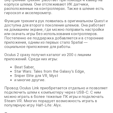
Внутренний трекинг работает при помощи 4 камер на
корпусе шлема. Они отслеживают ИК датчики,
расположенные на контроллерах. Также в шлеме есть
гироскоп и акселерометр.
Функция трекинга рук появилась в оригинальном Quest и
доступна для второго поколения шлемов. Она работает
на домашнем экране, где можно поправить настройки
или скачать игры без использования контроллеров.
Постепенно ее поддержка добавляется и в сторонние
приложения, одним из первых стало Spatial —
социальное приложение для работы.
Oculus 2 сразу получил каталог из 200 с лишним
приложений. Среди них игры:
Beat Saber,
Star Wars: Tales from the Galaxy’s Edge,
Sniper Elite для VR, Myst
и многие другие.
Провод Oculus Link приобретается отдельно и позволяет
подключить шлем к компьютеру через USB-С. С ним
можно играть в более тяжелые ПК игры и подключать
Steam VR. Многих порадует возможность играть в
популярную игру Half-Life: Alyx.