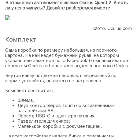
В этом плюс автономного шлема Oculus Quest 2. А есть
ли у него минусы? Давайте разберемся вместе.
Фото: Oculus.com
Комплект
Сама коробка по размеру небольшая, из прочного
картона. На ней надет бумажный рукав, на котором
указано еле заметное лого Facebook (компания владеет
проектом Oculus) и более явно выделенное лого Oculus.
Внутри внизу подложен пенопласт, вырезанный по
форме устройств, но ничего не закреплено.
Комплект состоит из:
Шлема;
Двух контроллеров Touch со вставленными
батарейками АА;
Провод USB-C и адаптера питания;
Разделителя для очков;
Маленькой коробки с документацией.
На всех устройствах надета бирка с описанием и