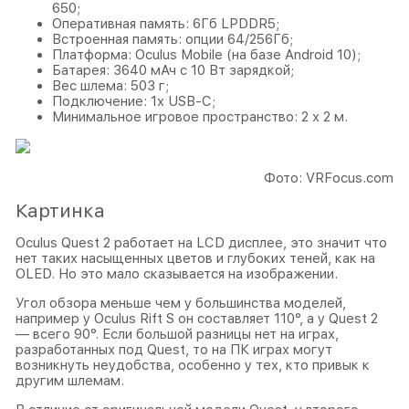
650;
Оперативная память: 6Гб LPDDR5;
Встроенная память: опции 64/256Гб;
Платформа: Oculus Mobile (на базе Android 10);
Батарея: 3640 мАч с 10 Вт зарядкой;
Вес шлема: 503 г;
Подключение: 1x USB-C;
Минимальное игровое пространство: 2 х 2 м.
Фото: VRFocus.com
Картинка
Oculus Quest 2 работает на LCD дисплее, это значит что
нет таких насыщенных цветов и глубоких теней, как на
OLED. Но это мало сказывается на изображении.
Угол обзора меньше чем у большинства моделей,
например у Oculus Rift S он составляет 110°, а у Quest 2
— всего 90°. Если большой разницы нет на играх,
разработанных под Quest, то на ПК играх могут
возникнуть неудобства, особенно у тех, кто привык к
другим шлемам.