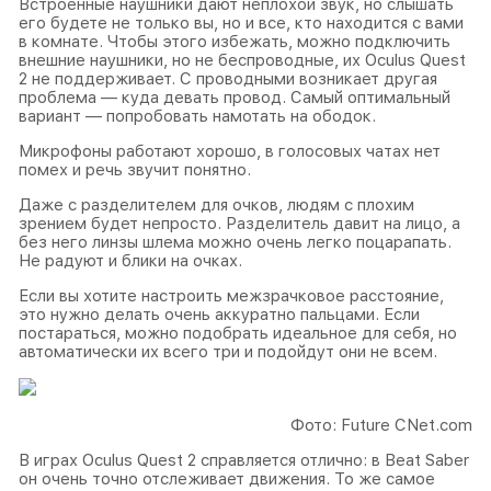
Встроенные наушники дают неплохой звук, но слышать
его будете не только вы, но и все, кто находится с вами
в комнате. Чтобы этого избежать, можно подключить
внешние наушники, но не беспроводные, их Oculus Quest
2 не поддерживает. С проводными возникает другая
проблема — куда девать провод. Самый оптимальный
вариант — попробовать намотать на ободок.
Микрофоны работают хорошо, в голосовых чатах нет
помех и речь звучит понятно.
Даже с разделителем для очков, людям с плохим
зрением будет непросто. Разделитель давит на лицо, а
без него линзы шлема можно очень легко поцарапать.
Не радуют и блики на очках.
Если вы хотите настроить межзрачковое расстояние,
это нужно делать очень аккуратно пальцами. Если
постараться, можно подобрать идеальное для себя, но
автоматически их всего три и подойдут они не всем.
Фото: Future CNet.com
В играх Oculus Quest 2 справляется отлично: в Beat Saber
он очень точно отслеживает движения. То же самое