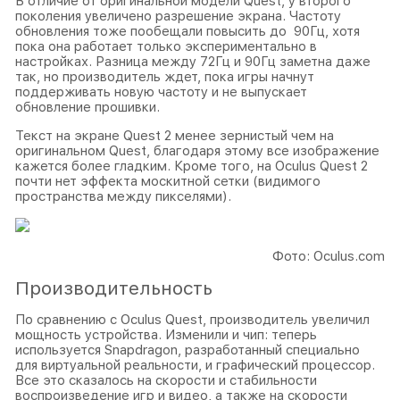
В отличие от оригинальной модели Quest, у второго
поколения увеличено разрешение экрана. Частоту
обновления тоже пообещали повысить до 90Гц, хотя
пока она работает только экспериментально в
настройках. Разница между 72Гц и 90Гц заметна даже
так, но производитель ждет, пока игры начнут
поддерживать новую частоту и не выпускает
обновление прошивки.
Текст на экране Quest 2 менее зернистый чем на
оригинальном Quest, благодаря этому все изображение
кажется более гладким. Кроме того, на Oculus Quest 2
почти нет эффекта москитной сетки (видимого
пространства между пикселями).
Фото: Oculus.com
Производительность
По сравнению с Oculus Quest, производитель увеличил
мощность устройства. Изменили и чип: теперь
используется Snapdragon, разработанный специально
для виртуальной реальности, и графический процессор.
Все это сказалось на скорости и стабильности
воспроизведение игр и видео, а также на скорости