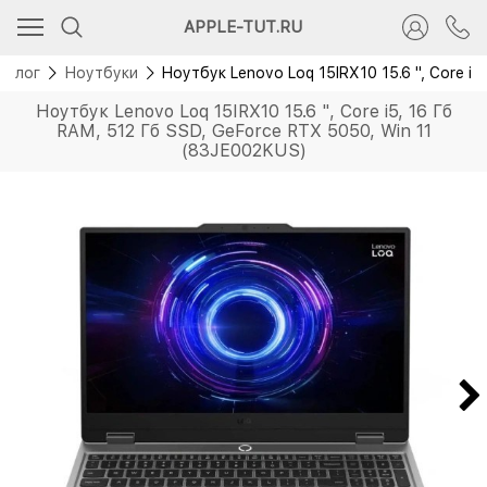
APPLE-TUT.RU
талог
Ноутбуки
Ноутбук Lenovo Loq 15IRX10 15.6 ", Core i
Ноутбук Lenovo Loq 15IRX10 15.6 ", Core i5, 16 Гб
RAM, 512 Гб SSD, GeForce RTX 5050, Win 11
(83JE002KUS)