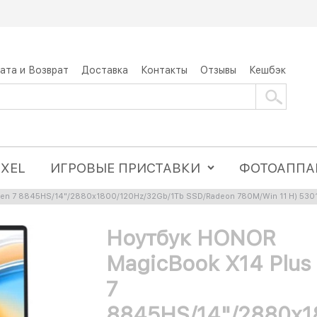
ата и Возврат
Доставка
Контакты
Отзывы
Кешбэк
IXEL
ИГРОВЫЕ ПРИСТАВКИ
ФОТОАППА
zen 7 8845HS/14"/2880x1800/120Hz/32Gb/1Tb SSD/Radeon 780M/Win 11 H) 53
Ноутбук HONOR
MagicBook X14 Plus
7
8845HS/14"/2880x1