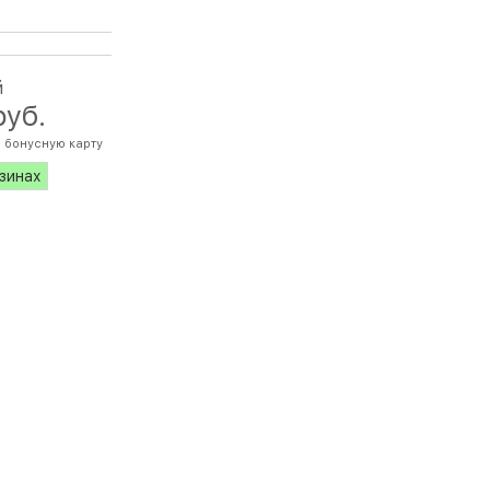
й
руб.
 бонусную карту
азинах