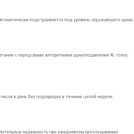
ая автоматически подстраивается под уровень окружающего шума.
етании с передовыми алгоритмами шумоподавления Al, голос
асов в день без подзарядки в течение целой недели.
я длительную надежность при ежедневном прослушивании!