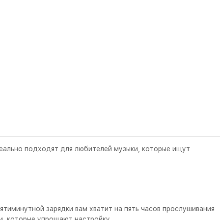
деально подходят для любителей музыки, которые ищут
ятиминутной зарядки вам хватит на пять часов прослушивания
ми, которые упрощают настройку