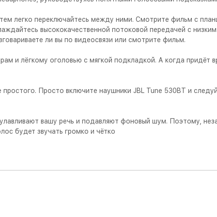
атем легко переключайтесь между ними. Смотрите фильм с план
аслаждайтесь высококачественной потоковой передачей с низки
зговариваете ли вы по видеосвязи или смотрите фильм.
м и лёгкому оголовью с мягкой подкладкой. А когда придёт вр
е простого. Просто включите наушники JBL Tune 530BT и следу
лавливают вашу речь и подавляют фоновый шум. Поэтому, неза
олос будет звучать громко и чётко