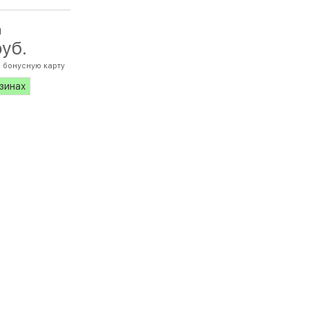
й
руб.
 бонусную карту
азинах