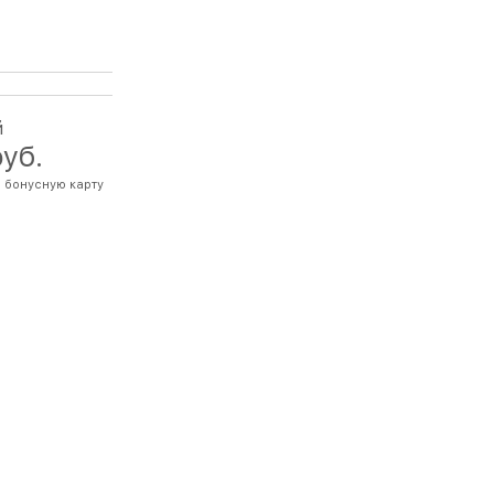
й
руб.
 бонусную карту