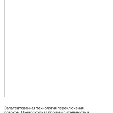
Запатентованная технология переключения
потоков.
Превосходная производительность в