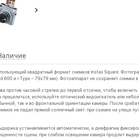
Наличие
спользующий квадратный формат снимков Instax Square. Фотогра
id 600 и i-Type – 79х79 мм). Фотоаппарат не сохраняет снимки
а против часовой стрелки до первой отсечки, чтобы включить к
 прицелиться, используйте оптический видоискатель или небол
ычной, так и во фронтальной ориентации камеры. После срабат
снимок не падал прямой солнечный свет: при съемке на улице л
держка устанавливается автоматически, а диафрагма фиксирова
ещенности сцены: при слабом освещении камера продлит выдер