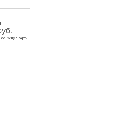
й
руб.
 бонусную карту