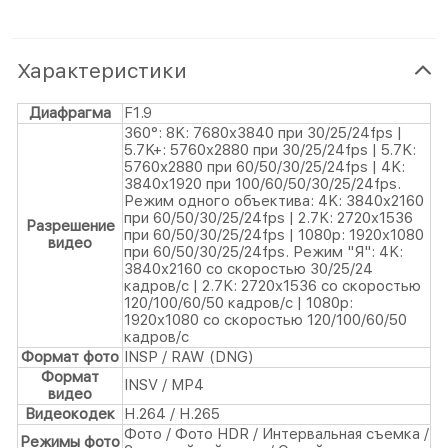
Характеристики
Диафрагма
F1.9
360°: 8K: 7680x3840 при 30/25/24fps |
5.7K+: 5760x2880 при 30/25/24fps | 5.7K:
5760x2880 при 60/50/30/25/24fps | 4K:
3840x1920 при 100/60/50/30/25/24fps.
Режим одного объектива: 4K: 3840x2160
при 60/50/30/25/24fps | 2.7K: 2720x1536
Разрешение
при 60/50/30/25/24fps | 1080p: 1920x1080
видео
при 60/50/30/25/24fps. Режим "Я": 4K:
3840x2160 со скоростью 30/25/24
кадров/с | 2.7K: 2720x1536 со скоростью
120/100/60/50 кадров/с | 1080p:
1920x1080 со скоростью 120/100/60/50
кадров/с
Формат фото
INSP / RAW (DNG)
Формат
INSV / MP4
видео
Видеокодек
H.264 / H.265
Фото / Фото HDR / Интервальная съемка /
Режимы фото