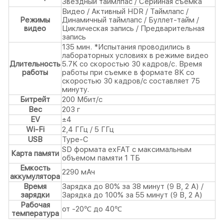
Звездный таймлпас / Серийная съемка
Видео / Активный HDR / Таймлапс /
Режимы
Динамичный таймлапс / Буллет-тайм /
видео
Циклическая запись / Предварительная
запись
135 мин. *Испытания проводились в
лабораторных условиях в режиме видео
Длительность
5.7K со скоростью 30 кадров/с. Время
работы
работы при съемке в формате 8K со
скоростью 30 кадров/с составляет 75
минуту.
Битрейт
200 Мбит/с
Вес
203 г
EV
±4
Wi-Fi
2,4 ГГц / 5 ГГц
USB
Type-C
SD формата exFAT с максимальным
Карта памяти
объемом памяти 1 ТБ
Емкость
2290 мАч
аккумулятора
Время
Зарядка до 80% за 38 минут (9 В, 2 А) /
зарядки
Зарядка до 100% за 55 минут (9 В, 2 А)
Рабочая
от -20℃ до 40℃
температура