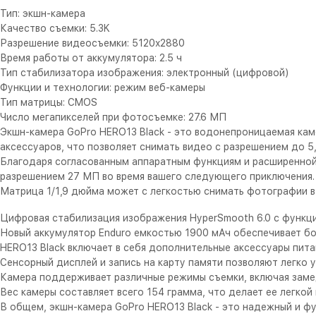
Тип: экшн-камера
Качество съемки: 5.3K
Разрешение видеосъемки: 5120x2880
Время работы от аккумулятора: 2.5 ч
Тип стабилизатора изображения: электронный (цифровой)
Функции и технологии: режим веб-камеры
Тип матрицы: CMOS
Число мегапикселей при фотосъемке: 27.6 МП
Экшн-камера GoPro HERO13 Black - это водонепроницаемая ка
аксессуаров, что позволяет снимать видео с разрешением до 
Благодаря согласованным аппаратным функциям и расширенной 
разрешением 27 МП во время вашего следующего приключения.
Матрица 1/1,9 дюйма может с легкостью снимать фотографии в 
Цифровая стабилизация изображения HyperSmooth 6.0 с функц
Новый аккумулятор Enduro емкостью 1900 мАч обеспечивает бо
HERO13 Black включает в себя дополнительные аксессуары пита
Сенсорный дисплей и запись на карту памяти позволяют легко 
Камера поддерживает различные режимы съемки, включая заме
Вес камеры составляет всего 154 грамма, что делает ее легкой
В общем, экшн-камера GoPro HERO13 Black - это надежный и ф