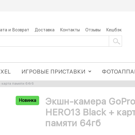
ата и Возврат
Доставка
Контакты
Отзывы
Кешбэк
IXEL
ИГРОВЫЕ ПРИСТАВКИ
ФОТОАППА
 карта памяти 64гб
Экшн-камера GoPr
Новинка
HERO13 Black + кар
памяти 64гб