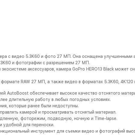
мера с видео 5.3K60 и фото 27 МП. Она оснащена улучшенными
5,3K60 и фотографии с разрешением 27 МП.
экосистеме аксессуаров, камера GoPro HERO13 Black может сн
формате RAW 27 МП, а также видео в форматах 5.3K60, 4K120 и
ией AutoBoost обеспечивает высокое качество отснятого мате
лее длительную работу в любых погодных условиях.
ния, которые ранее были недоступны.
управлять камерой и просматривать отснятый материал.
дленную, фоторежим, подводную, ночную и Time-lapse.
 и удобной для переноски.
ункциональный инструмент для съемки видео и фотографий высо