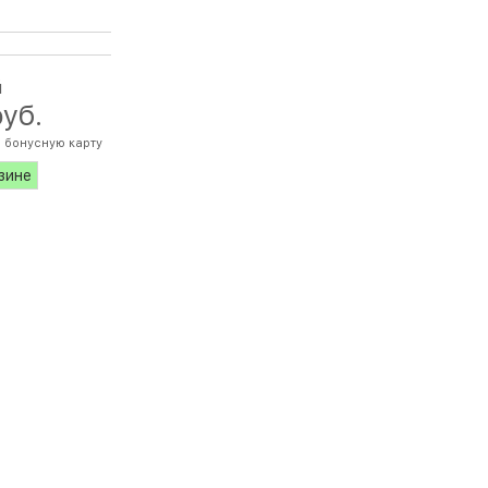
й
руб.
 бонусную карту
азине