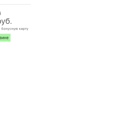
й
руб.
 бонусную карту
азине