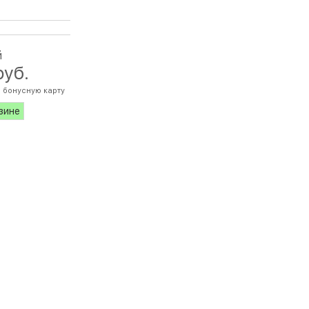
й
руб.
 бонусную карту
азине