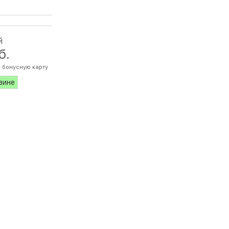
й
б.
а бонусную карту
азине